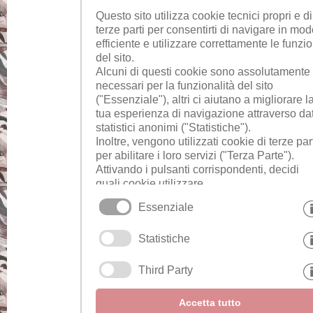
Questo sito utilizza cookie tecnici propri e di
terze parti per consentirti di navigare in mo
efficiente e utilizzare correttamente le funzio
del sito.
Alcuni di questi cookie sono assolutamente
necessari per la funzionalità del sito
("Essenziale"), altri ci aiutano a migliorare l
tua esperienza di navigazione attraverso dat
statistici anonimi ("Statistiche").
Inoltre, vengono utilizzati cookie di terze par
per abilitare i loro servizi ("Terza Parte").
Attivando i pulsanti corrispondenti, decidi
quali cookie utilizzare.
Cliccando su "Accetta tutto", "Salva
Essenziale
selezione" o "Rifiuta selezione", dichiari di
consentire l'uso dei cookie selezionati.
Statistiche
Il tuo consenso Puoi revocarlo in qualsiasi
momento.
Third Party
Accetta tutto