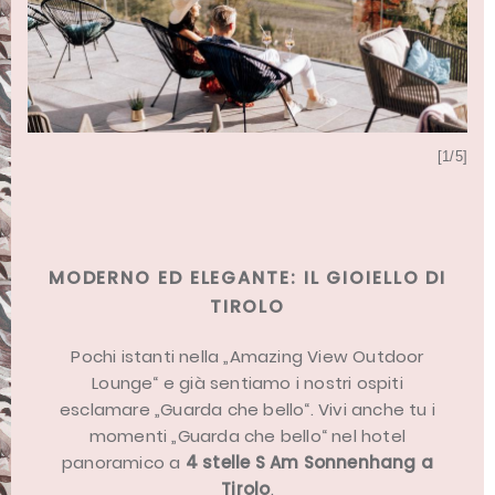
[5/5]
[1/5]
MODERNO ED ELEGANTE: IL GIOIELLO DI
TIROLO
Pochi istanti nella „Amazing View Outdoor
Lounge“ e già sentiamo i nostri ospiti
esclamare „Guarda che bello“. Vivi anche tu i
momenti „Guarda che bello“ nel hotel
panoramico a
4 stelle S Am Sonnenhang a
Tirolo
.