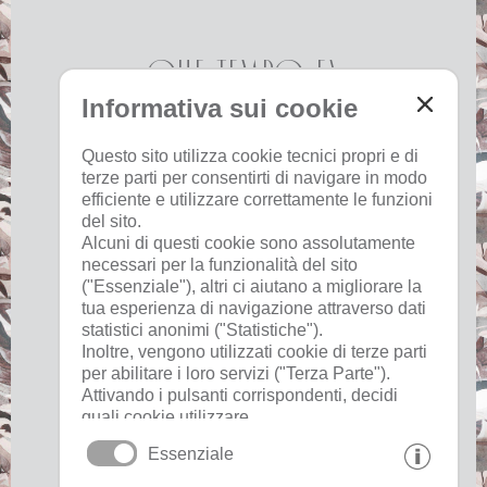
Che tempo fa
Informativa sui cookie
Oggi
Domani
lunedì
Questo sito utilizza cookie tecnici propri e di
terze parti per consentirti di navigare in modo
17 °C
33 °C
19 °C
33 °C
19 °C
33 °C
efficiente e utilizzare correttamente le funzioni
del sito.
©
Servizio meteo provinciale
Alcuni di questi cookie sono assolutamente
necessari per la funzionalità del sito
("Essenziale"), altri ci aiutano a migliorare la
tua esperienza di navigazione attraverso dati
Utile
statistici anonimi ("Statistiche").
Inoltre, vengono utilizzati cookie di terze parti
per abilitare i loro servizi ("Terza Parte").
colofone
Attivando i pulsanti corrispondenti, decidi
privacy
quali cookie utilizzare.
cookies
Cliccando su "Accetta tutto", "Salva
Essenziale
selezione" o "Rifiuta selezione", dichiari di
consentire l'uso dei cookie selezionati.