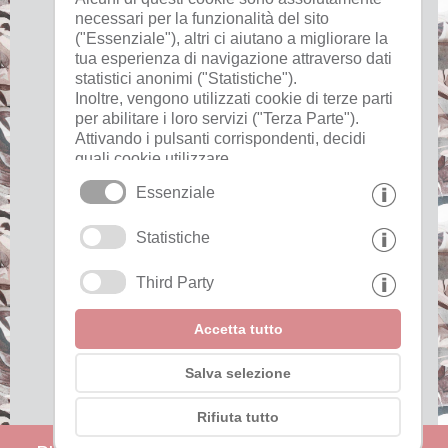
necessari per la funzionalità del sito
("Essenziale"), altri ci aiutano a migliorare la
tua esperienza di navigazione attraverso dati
Utile
statistici anonimi ("Statistiche").
Inoltre, vengono utilizzati cookie di terze parti
per abilitare i loro servizi ("Terza Parte").
colofone
Attivando i pulsanti corrispondenti, decidi
privacy
quali cookie utilizzare.
cookies
Cliccando su "Accetta tutto", "Salva
Essenziale
selezione" o "Rifiuta selezione", dichiari di
consentire l'uso dei cookie selezionati.
Pagine interessanti
Statistiche
Il tuo consenso Puoi revocarlo in qualsiasi
momento.
Third Party
Partner »
Riconoscimenti »
Accetta tutto
Salva selezione
Rifiuta tutto