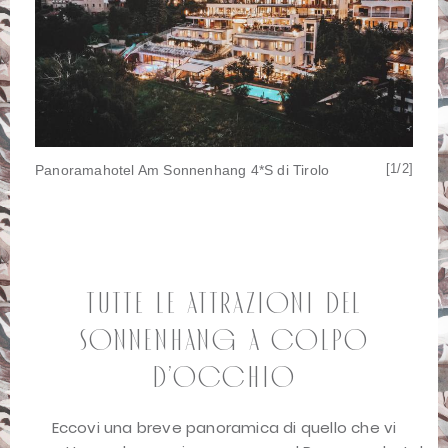
[1/2]
[2/2]
Panoramahotel Am Sonnenhang 4*S di Tirolo
Tutte
Tutte le attrazioni del
Sonnenhang a colpo
d’occhio
Eccovi una breve panoramica di quello che vi