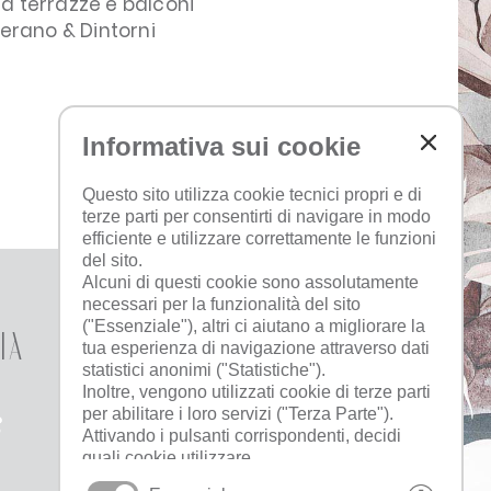
da terrazze e balconi
Merano & Dintorni
Informativa sui cookie
Questo sito utilizza cookie tecnici propri e di
ALL’INIZIO
terze parti per consentirti di navigare in modo
efficiente e utilizzare correttamente le funzioni
del sito.
Alcuni di questi cookie sono assolutamente
necessari per la funzionalità del sito
("Essenziale"), altri ci aiutano a migliorare la
ia
Che tempo fa
tua esperienza di navigazione attraverso dati
statistici anonimi ("Statistiche").
Inoltre, vengono utilizzati cookie di terze parti
per abilitare i loro servizi ("Terza Parte").
Attivando i pulsanti corrispondenti, decidi
quali cookie utilizzare.
Cliccando su "Accetta tutto", "Salva