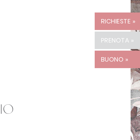
RICHIESTE »
PRENOTA »
BUONO »
gio