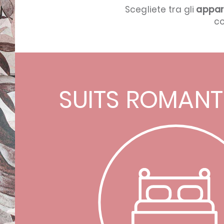
Scegliete tra gli
appar
co
SUITS ROMANT