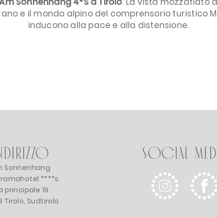
Am Sonnenhang 4*S a Tirolo
. La vista mozzafiato 
erano e il mondo alpino del comprensorio turistico 
inducono alla pace e alla distensione.
ndirizzo
Social Med
 Sonnenhang
ramahotel ****s
a principale 19
 Tirolo, Sudtirolo