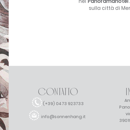
nel
Panoramahotel 
sulla città di M
Contatto
I
Am
(+39) 0473 923733
Pano
vi
info@sonnenhang.it
39019