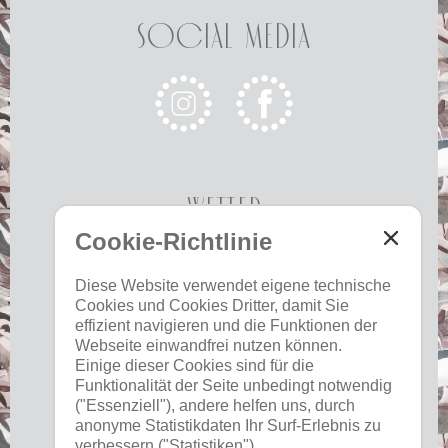
Social Media
Wetter
Cookie-Richtlinie
Heute
Morgen
Sonntag
Diese Website verwendet eigene technische
Cookies und Cookies Dritter, damit Sie
19 °C
32 °C
18 °C
33 °C
19 °C
33 °C
effizient navigieren und die Funktionen der
©
Landeswetterdienst
Webseite einwandfrei nutzen können.
Einige dieser Cookies sind für die
Funktionalität der Seite unbedingt notwendig
("Essenziell"), andere helfen uns, durch
anonyme Statistikdaten Ihr Surf-Erlebnis zu
verbessern ("Statistiken").