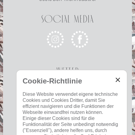
Social Media
Wetter
Cookie-Richtlinie
Heute
Morgen
Dienstag
Diese Website verwendet eigene technische
Cookies und Cookies Dritter, damit Sie
19 °C
33 °C
19 °C
33 °C
18 °C
34 °C
effizient navigieren und die Funktionen der
©
Landeswetterdienst
Webseite einwandfrei nutzen können.
Einige dieser Cookies sind für die
Funktionalität der Seite unbedingt notwendig
("Essenziell"), andere helfen uns, durch