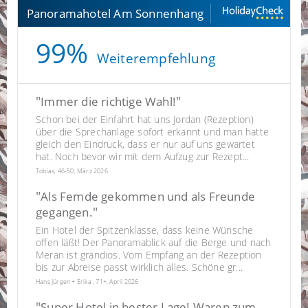
Panoramahotel Am Sonnenhang
99%
Weiterempfehlung
"
"
Immer die richtige Wahl!
Schon bei der Einfahrt hat uns Jordan (Rezeption)
über die Sprechanlage sofort erkannt und man hatte
gleich den Eindruck, dass er nur auf uns gewartet
hat. Noch bevor wir mit dem Aufzug zur Rezept...
Tobias, 46-50, März 2026
"
Als Femde gekommen und als Freunde
"
gegangen.
Ein Hotel der Spitzenklasse, dass keine Wünsche
offen läßt! Der Panoramablick auf die Berge und nach
Meran ist grandios. Vom Empfang an der Rezeption
bis zur Abreise passt wirklich alles. Schöne gr...
Hans Jürgen + Erika , 71+, April 2026
"
Super Hotel in bester Lage! Waren zum