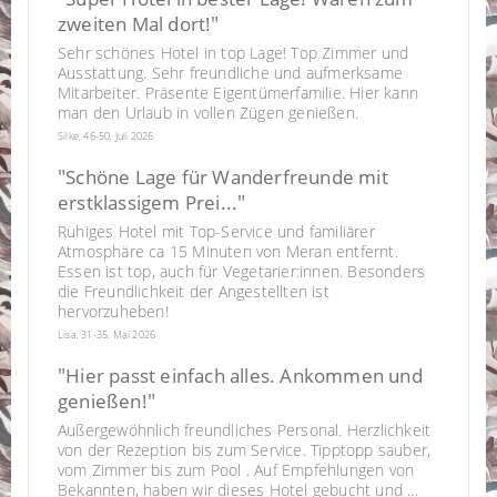
"
zweiten Mal dort!
Sehr schönes Hotel in top Lage! Top Zimmer und
Ausstattung. Sehr freundliche und aufmerksame
Mitarbeiter. Präsente Eigentümerfamilie. Hier kann
man den Urlaub in vollen Zügen genießen.
Silke, 46-50, Juli 2026
"
Schöne Lage für Wanderfreunde mit
"
erstklassigem Prei...
Ruhiges Hotel mit Top-Service und familiärer
Atmosphäre ca 15 Minuten von Meran entfernt.
Essen ist top, auch für Vegetarier:innen. Besonders
die Freundlichkeit der Angestellten ist
hervorzuheben!
Lisa, 31-35, Mai 2026
"
Hier passt einfach alles. Ankommen und
"
genießen!
Außergewöhnlich freundliches Personal. Herzlichkeit
von der Rezeption bis zum Service. Tipptopp sauber,
vom Zimmer bis zum Pool . Auf Empfehlungen von
Bekannten, haben wir dieses Hotel gebucht und ...