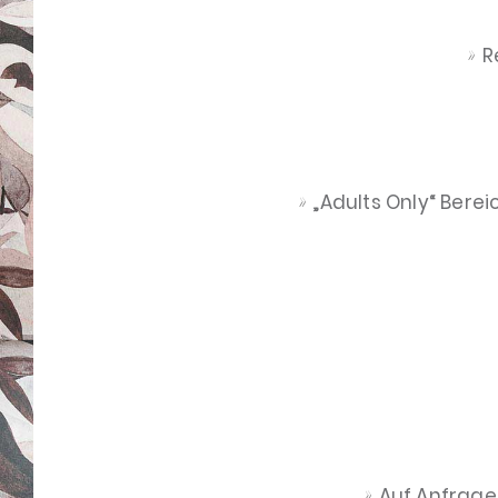
R
„Adults Only“ Ber
Auf Anfrage