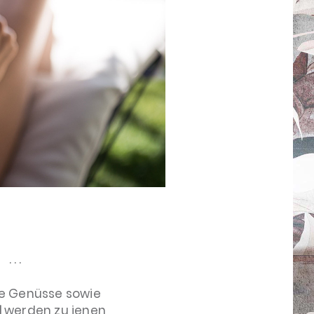
...
ne Genüsse sowie
l
werden zu jenen