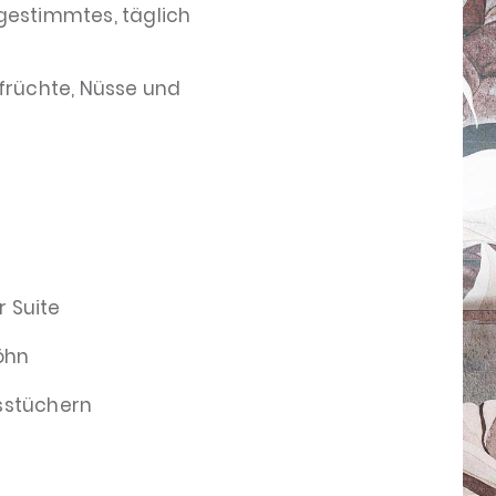
gestimmtes, täglich
nfrüchte, Nüsse und
r Suite
öhn
sstüchern