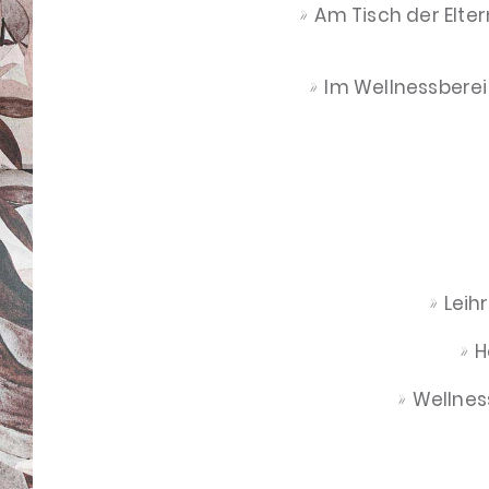
Am Tisch der Elte
Im Wellnessberei
Leih
H
Wellnes