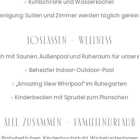
Kühlschrank und Wasserkocher
einigung: Suiten und Zimmer werden täglich gereini
Loslassen – Wellness
eich mit Saunen, Außenpool und Ruheraum für unser
Beheizter Indoor-Outdoor-Pool
„Amazing View Whirlpool“ im Ruhegarten
Kinderbecken mit Sprudel zum Planschen
Alle zusammen – Familienurlaub
: Babybettchen, Kinderhochstuhl, Wickelunterlagen