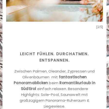
[1/5]
[5/5]
LEICHT FÜHLEN. DURCHATMEN.
ENTSPANNEN.
Zwischen Palmen, Oleander, Zypressen und
Olivenbäumen  mit
fantastischen
Panoramablicken
beim
Romantikurlaub in
Südtirol
einfach relaxen. Besondere
Highlights: Sole-Pool, Saunawelt mit
großzügigem Panorama-Ruheraum &
Liegewiese.