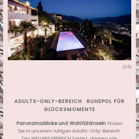
[5/5]
[1/5]
ADULTS-ONLY-BEREICH  RUHEPOL FÜR
GLÜCKSMOMENTE
Panoramablicke und Wohlfühlinseln
finden
Sie in unserem ruhigen Adults-Only-Bereich.
Der WELLNESSBEREICH bietet  drinnen wie