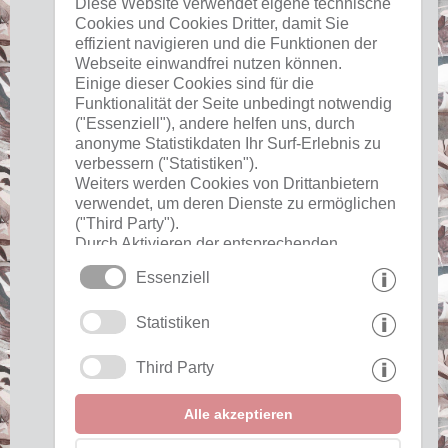
Diese Website verwendet eigene technische
Cookies und Cookies Dritter, damit Sie
Wetter
effizient navigieren und die Funktionen der
Webseite einwandfrei nutzen können.
Einige dieser Cookies sind für die
Funktionalität der Seite unbedingt notwendig
("Essenziell"), andere helfen uns, durch
anonyme Statistikdaten Ihr Surf-Erlebnis zu
Nützliches
verbessern ("Statistiken").
Weiters werden Cookies von Drittanbietern
verwendet, um deren Dienste zu ermöglichen
Impressum
("Third Party").
Datenschutz
Durch Aktivieren der entsprechenden
Cookies
Schaltflächen entscheiden Sie selbst, welche
Essenziell
Cookies zum Einsatz kommen.
Durch den Klick auf "Alle akzeptieren",
Interessante Links
Statistiken
"Auswahl speichern" oder "Auswahl
ablehnen" erklären Sie, dass Sie den Einsatz
der ausgewählten Cookies erlauben.
Third Party
Partner einblenden »
Ihre Einwilligung können Sie jederzeit
widerrufen.
Awards einblenden »
Alle akzeptieren