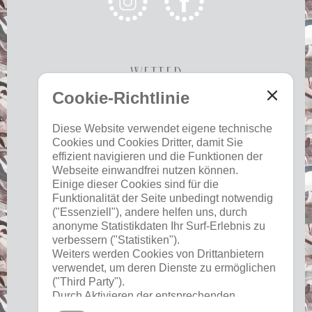
Wetter
Cookie-Richtlinie
Heute
Morgen
Dienstag
Diese Website verwendet eigene technische
Cookies und Cookies Dritter, damit Sie
22 °C
34 °C
19 °C
34 °C
19 °C
35 °C
effizient navigieren und die Funktionen der
Webseite einwandfrei nutzen können.
©
Landeswetterdienst
Einige dieser Cookies sind für die
Funktionalität der Seite unbedingt notwendig
("Essenziell"), andere helfen uns, durch
anonyme Statistikdaten Ihr Surf-Erlebnis zu
Nützliches
verbessern ("Statistiken").
Weiters werden Cookies von Drittanbietern
verwendet, um deren Dienste zu ermöglichen
Impressum
("Third Party").
Datenschutz
Durch Aktivieren der entsprechenden
Cookies
Schaltflächen entscheiden Sie selbst, welche