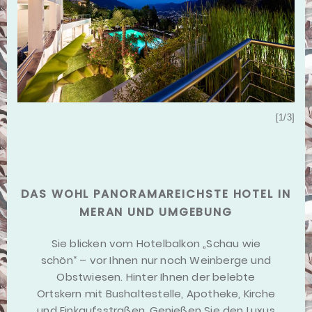
[3/3]
[1/3]
DAS WOHL PANORAMAREICHSTE HOTEL IN
MERAN UND UMGEBUNG
Sie blicken vom Hotelbalkon „Schau wie
schön“ – vor Ihnen nur noch Weinberge und
Obstwiesen. Hinter Ihnen der belebte
Ortskern mit Bushaltestelle, Apotheke, Kirche
und Einkaufsstraßen. Genießen Sie den Luxus