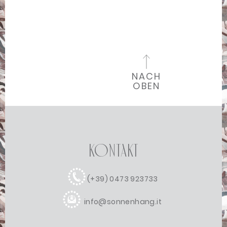
NACH
OBEN
Kontakt
(+39) 0473 923733
info@sonnenhang.it