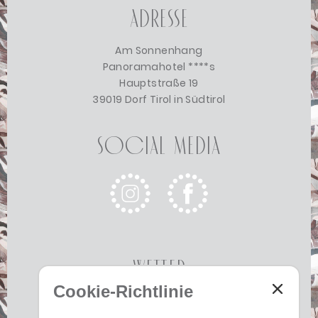
Adresse
Am Sonnenhang
Panoramahotel ****s
Hauptstraße 19
39019 Dorf Tirol in Südtirol
Social Media
Wetter
Cookie-Richtlinie
Heute
Morgen
Dienstag