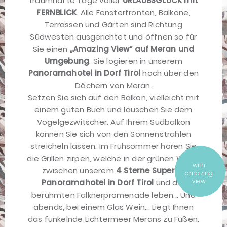
traumhafte Tage voller
URLAUBSGLÜCK mit
FERNBLICK
. Alle Fensterfronten, Balkone,
Terrassen und Gärten sind Richtung
Südwesten ausgerichtet und öffnen so für
Sie einen
„Amazing View“ auf Meran und
Umgebung
. Sie logieren in unserem
Panoramahotel in Dorf Tirol
hoch über den
Dächern von Meran.
Setzen Sie sich auf den Balkon, vielleicht mit
einem guten Buch und lauschen Sie dem
Vogelgezwitscher. Auf Ihrem Südbalkon
können Sie sich von den Sonnenstrahlen
streicheln lassen. Im Frühsommer hören Sie
die Grillen zirpen, welche in der grünen Wiese
with
zwischen unserem
4 Sterne Superior
amazing
view
Panoramahotel in Dorf Tirol
und der
berühmten Falknerpromenade leben... Und
abends, bei einem Glas Wein... Liegt Ihnen
das funkelnde Lichtermeer Merans zu Füßen.