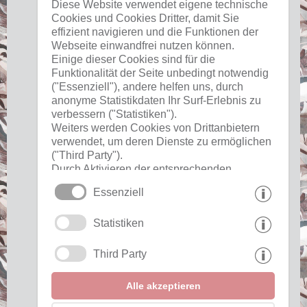
Diese Website verwendet eigene technische
Cookies und Cookies Dritter, damit Sie
22 °C
34 °C
19 °C
34 °C
19 °C
35 °C
effizient navigieren und die Funktionen der
©
Landeswetterdienst
Webseite einwandfrei nutzen können.
Einige dieser Cookies sind für die
Funktionalität der Seite unbedingt notwendig
("Essenziell"), andere helfen uns, durch
anonyme Statistikdaten Ihr Surf-Erlebnis zu
Nützliches
verbessern ("Statistiken").
Weiters werden Cookies von Drittanbietern
verwendet, um deren Dienste zu ermöglichen
Impressum
("Third Party").
Datenschutz
Durch Aktivieren der entsprechenden
Cookies
Schaltflächen entscheiden Sie selbst, welche
Essenziell
Cookies zum Einsatz kommen.
Durch den Klick auf "Alle akzeptieren",
Interessante Links
Statistiken
"Auswahl speichern" oder "Auswahl
ablehnen" erklären Sie, dass Sie den Einsatz
der ausgewählten Cookies erlauben.
Third Party
Partner einblenden »
Ihre Einwilligung können Sie jederzeit
widerrufen.
Awards einblenden »
Alle akzeptieren