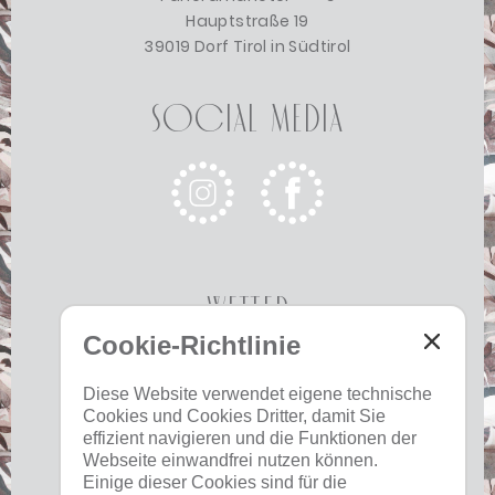
Hauptstraße 19
39019 Dorf Tirol in Südtirol
Social Media
Wetter
Cookie-Richtlinie
Heute
Morgen
Montag
Diese Website verwendet eigene technische
Cookies und Cookies Dritter, damit Sie
17 °C
33 °C
19 °C
33 °C
19 °C
33 °C
effizient navigieren und die Funktionen der
©
Landeswetterdienst
Webseite einwandfrei nutzen können.
Einige dieser Cookies sind für die