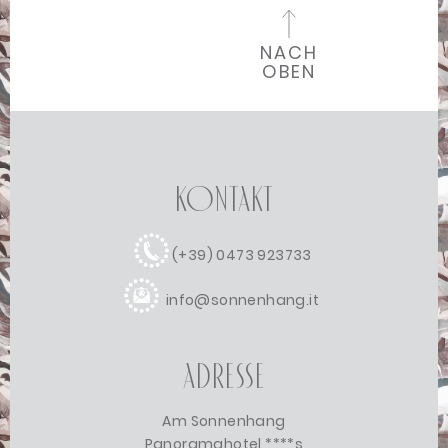
NACH
OBEN
Kontakt
(+39) 0473 923733
info@sonnenhang.it
Adresse
Am Sonnenhang
Panoramahotel ****s