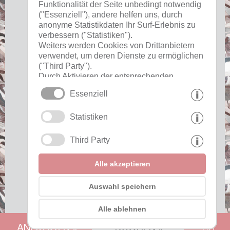
Funktionalität der Seite unbedingt notwendig
("Essenziell"), andere helfen uns, durch
anonyme Statistikdaten Ihr Surf-Erlebnis zu
Nützliches
verbessern ("Statistiken").
Weiters werden Cookies von Drittanbietern
verwendet, um deren Dienste zu ermöglichen
Impressum
("Third Party").
Datenschutz
Durch Aktivieren der entsprechenden
Cookies
Schaltflächen entscheiden Sie selbst, welche
Essenziell
Cookies zum Einsatz kommen.
Durch den Klick auf "Alle akzeptieren",
Interessante Links
Statistiken
"Auswahl speichern" oder "Auswahl
ablehnen" erklären Sie, dass Sie den Einsatz
der ausgewählten Cookies erlauben.
Third Party
Partner einblenden »
Ihre Einwilligung können Sie jederzeit
widerrufen.
Awards einblenden »
Alle akzeptieren
Auswahl speichern
Alle ablehnen
ANFRAGEN »
BUCHEN »