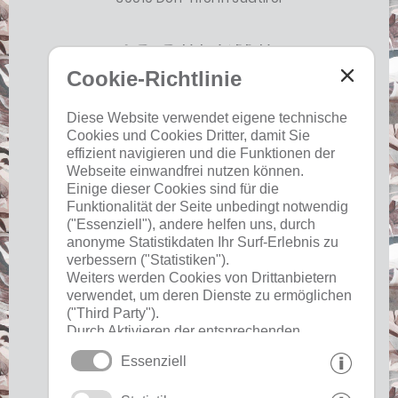
Social Media
Cookie-Richtlinie
Diese Website verwendet eigene technische
Cookies und Cookies Dritter, damit Sie
effizient navigieren und die Funktionen der
Webseite einwandfrei nutzen können.
Einige dieser Cookies sind für die
Funktionalität der Seite unbedingt notwendig
("Essenziell"), andere helfen uns, durch
anonyme Statistikdaten Ihr Surf-Erlebnis zu
Nützliches
verbessern ("Statistiken").
Weiters werden Cookies von Drittanbietern
verwendet, um deren Dienste zu ermöglichen
Impressum
("Third Party").
Datenschutz
Durch Aktivieren der entsprechenden
Cookies
Schaltflächen entscheiden Sie selbst, welche
Essenziell
Cookies zum Einsatz kommen.
Durch den Klick auf "Alle akzeptieren",