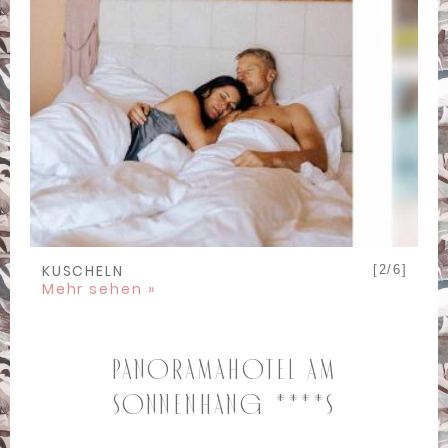
ALLE ZUSAMMEN
[2/6]
Mehr sehen »
Panoramahotel am
Sonnenhang ****S