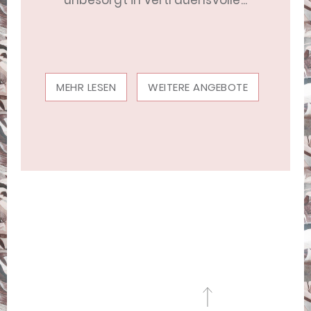
unbesorgt in vertrauensvolle...
MEHR LESEN
WEITERE ANGEBOTE
M