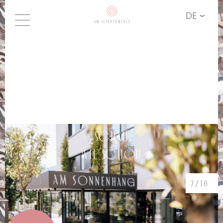
DE
SCHAU
WIE SCHÖN
3/10
»