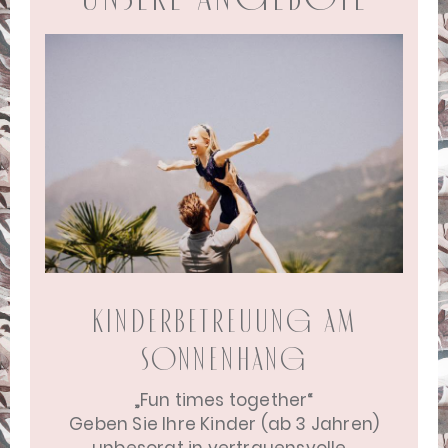
Kinderbetreuung Am
Sonnenhang
 ab
„Fun times together“
6
Geben Sie Ihre Kinder (ab 3 Jahren)
Erl