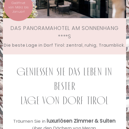
Geöffnet
von März bis
Januar!
DAS PANORAMAHOTEL AM SONNENHANG
****S
Die beste Lage in Dorf Tirol: zentral, ruhig, Traumblick.
Genießen Sie das Leben in
bester
Lage von Dorf Tirol
luxuriösen Zimmer & Suiten
Träumen Sie in
über den Dächern von Meran.